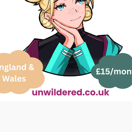
遺囑認證及繼承糾紛在情緒和法律上都可能十分棘
手，往往發生在哀傷期間。了解程序及潛在衝突可助
你更有效地處理這些情況。以下是 Caira 如何以每
月只需 £15 協助你：
-上載相關文件：遺囑、契據、電郵、醫療記錄