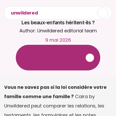
unwildered
Les beaux-enfants héritent-ils ?
Author: Unwildered editorial team
9 mai 2026
D
i
s
c
u
t
e
z
a
v
e
c
C
a
i
r
a
2
4
h
/
2
4
,
7
j
/
7
.
T
é
l
é
v
e
r
s
e
z
d
e
s
d
o
c
u
m
e
n
t
s
p
o
u
r
d
e
s
r
é
p
o
n
s
e
s
p
l
u
s
p
e
r
t
i
n
e
n
t
e
s
.
E
s
s
a
i
g
r
a
t
u
i
t
-
a
u
c
u
n
e
c
a
r
t
e
b
a
n
c
a
i
r
e
r
e
q
u
i
s
e
Vous ne savez pas si la loi considère votre 
famille comme une famille ?
 Caira by 
Unwildered peut comparer les relations, les 
testaments, les formulaires et les notes 