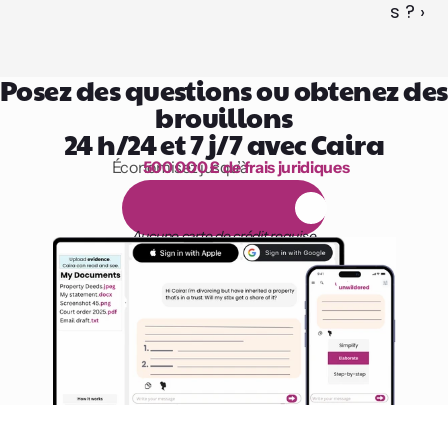
s ? ›
Posez des questions ou obtenez des 
brouillons
24 h/24 et 7 j/7 avec Caira
Économisez jusqu’à 
500 000 £ de frais juridiques
1 000 heures de lecture
E
s
s
a
i
g
r
a
t
u
i
t
d
e
1
4
j
o
u
r
s
Aucune carte de crédit requise