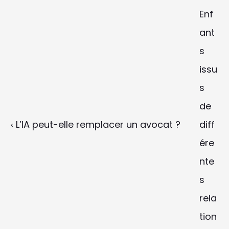
Enf
ant
s 
issu
s 
de 
‹ L’IA peut-elle remplacer un avocat ?
diff
ére
nte
s 
rela
tion