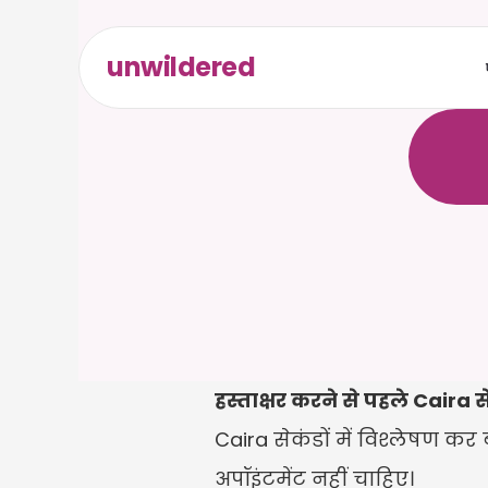
unwildered
C
a
i
r
a
ल
ि
ए
द
क
्
र
े
हस्ताक्षर करने से पहले Caira 
Caira सेकंडों में विश्लेषण कर ब
अपॉइंटमेंट नहीं चाहिए।