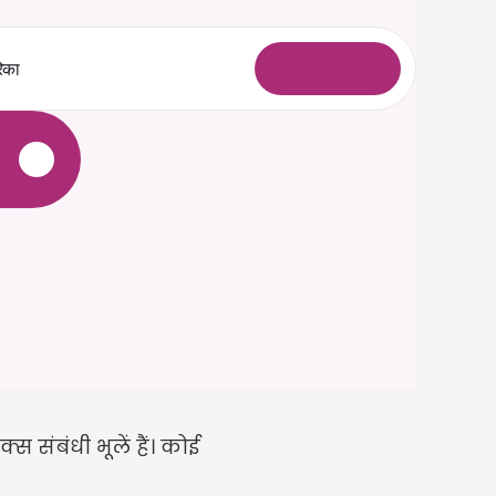
िका
ल
ॉ
ग
इ
न
े
 संबंधी भूलें हैं। कोई 