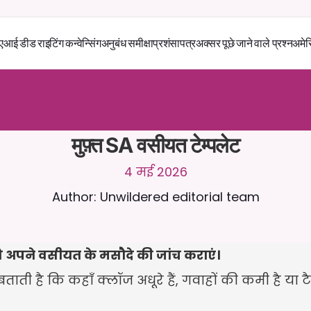
एआई डीड राइटिंग कन्वेन्सिंग
अनुबंध समीक्षा
प्रशंसापत्र
अक्सर पूछे जाने वाले प्रश्न
अमेर
स
े
2
4
/
7
च
ै
ट
क
र
े
ं
।
ज
़
्
य
ा
द
ा
प
्
र
ा
स
ं
ग
ि
क
ज
व
ा
ब
ो
ं
क
स
्
त
ा
व
े
ज
़
अ
प
ल
ो
ड
क
र
े
ं
।
न
ि
ः
श
ु
ल
्
क
ट
्
र
ा
य
ल
-
ड
ि
ट
क
ा
र
्
ड
क
ी
आ
व
श
्
य
क
त
ा
न
ह
ी
ं
मुफ़्त SA वसीयत टेम्पलेट
4 मई 2026
Author: Unwildered editorial team
से अपने वसीयत के मसौदे की जांच कराएं।
ताती है कि कहाँ क्लॉज अधूरे हैं, गवाहों की कमी है या टैक्स