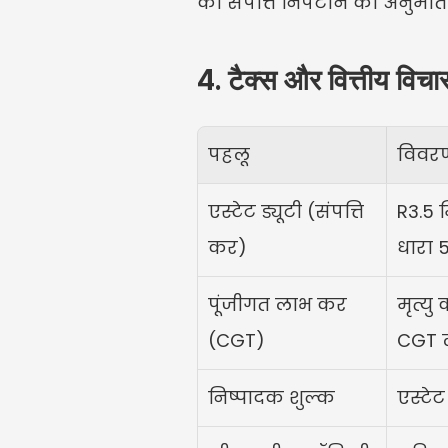
को संपत्ति निपटाने की अनुमति
4. टैक्स और वित्तीय विचा
पहलू
विवर
एस्टेट ड्यूटी (संपत्ति 
R3.5 
कर)
धारा 
पूंजीगत लाभ कर 
मृत्यु
(CGT)
CGT ल
निष्पादक शुल्क
एस्टे