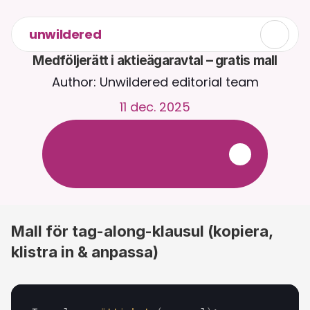
unwildered
Medföljerätt i aktieägaravtal – gratis mall
Author: Unwildered editorial team
11 dec. 2025
C
h
a
t
t
a
m
e
d
C
a
i
r
a
d
y
g
n
e
t
r
u
n
t
.
L
a
d
d
a
u
p
p
d
o
k
u
m
e
n
t
f
ö
r
m
e
r
r
e
l
e
v
a
n
t
a
s
v
a
r
.
G
r
a
t
i
s
p
r
o
v
p
e
r
i
o
d
-
i
n
g
e
t
k
r
e
d
i
t
k
o
r
t
k
r
ä
v
s
Mall för tag-along-klausul (kopiera, 
klistra in & anpassa)