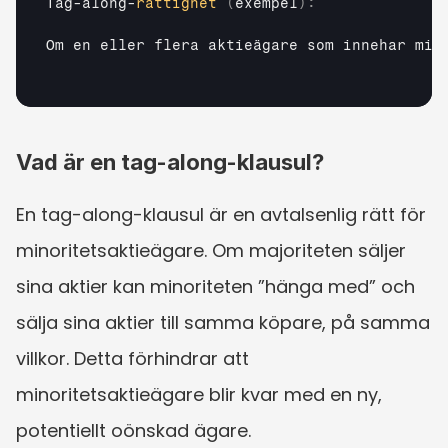
Tag
-
along
-
rättighet
(
exempel
)
:
Om 
en 
eller 
flera 
aktieägare 
som 
innehar 
min
Vad är en tag-along-klausul?
En tag-along-klausul är en avtalsenlig rätt för 
minoritetsaktieägare. Om majoriteten säljer 
sina aktier kan minoriteten ”hänga med” och 
sälja sina aktier till samma köpare, på samma 
villkor. Detta förhindrar att 
minoritetsaktieägare blir kvar med en ny, 
potentiellt oönskad ägare.