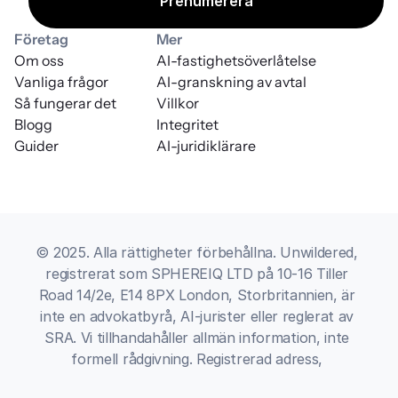
Företag
Mer
Om oss
AI-fastighetsöverlåtelse
Vanliga frågor
AI-granskning av avtal
Så fungerar det
Villkor
Blogg
Integritet
Guider
AI-juridiklärare
© 2025. Alla rättigheter förbehållna. Unwildered, 
registrerat som SPHEREIQ LTD på 10-16 Tiller 
Road 14/2e, E14 8PX London, Storbritannien, är 
inte en advokatbyrå, AI-jurister eller reglerat av 
SRA. Vi tillhandahåller allmän information, inte 
formell rådgivning. Registrerad adress, 