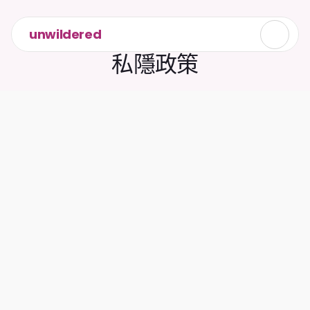
unwildered
私隱政策
我們非常重視私隱：
我們：
不會有人手審閱你與 Caira 的對話。
不會讀取你上載的文件。
與第三方分享你的對話。
使用你的問題或答案來訓練我們的 AI 模
型。
使用軟件將用戶的問題和答案整理成見
解。